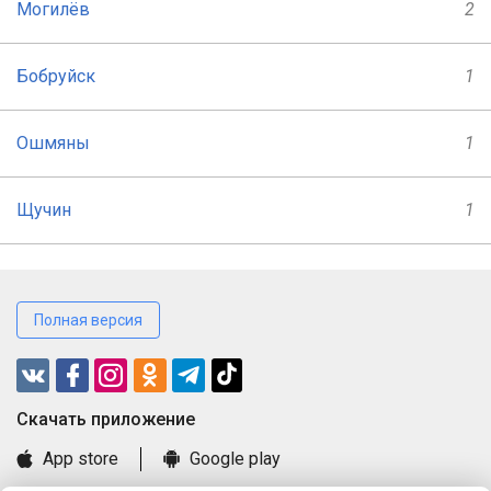
Могилёв
2
Бобруйск
1
Ошмяны
1
Щучин
1
Полная версия
Cкачать приложение
App store
Google play