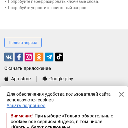
Попробуйте перефразировать ключевые слова.
Попробуйте упростить поисковый запрос.
Полная версия
Cкачать приложение
App store
Google play
Часто задаваемые вопросы
Для обеспечения удобства пользователей сайта
Книга замечаний и предложений
используются cookies.
Правила и документы
Узнать подробнее
Praca.by © 2000—2026, ООО «ПРАЦА БАЙ»
Внимание!
При выборе «Только обязательные
cookie» все сервисы Яндекс, в том числе
Республика Беларусь, 220114, г. Минск, пр-т Независимости
«Карты», будут отключены
117а, пом. № 9.