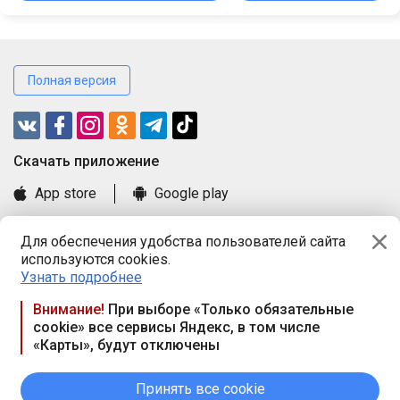
Полная версия
Cкачать приложение
App store
Google play
Часто задаваемые вопросы
Для обеспечения удобства пользователей сайта
Книга замечаний и предложений
используются cookies.
Правила и документы
Узнать подробнее
Praca.by © 2000—2026, ООО «ПРАЦА БАЙ»
Внимание!
При выборе «Только обязательные
cookie» все сервисы Яндекс, в том числе
Республика Беларусь, 220114, г. Минск, пр-т Независимости
«Карты», будут отключены
117а, пом. № 9.
Режим работы предприятия: пн.-чт. 09.00-18.00, пт. 9:00-16:45,
вых. дн. — сб., вс.
Принять все cookie
Режим работы сайта — круглосуточно. E-mail ООО «ПРАЦА