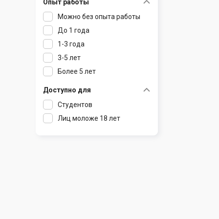
Опыт работы
Раков
Шклов
Можно без опыта работы
Ратомка
До 1 года
Самохваловичи
1-3 года
Сеница
3-5 лет
Слуцк
Более 5 лет
Смиловичи
Смолевичи
Доступно для
Солигорск
Студентов
Старые Дороги
Лиц моложе 18 лет
Столбцы
Тарасово
Узда
Фаниполь
Червень
Щомыслица