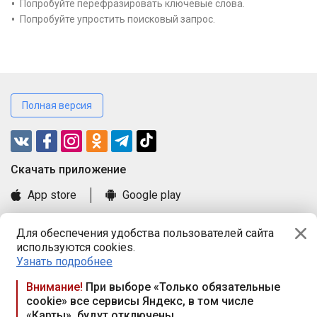
Попробуйте перефразировать ключевые слова.
Попробуйте упростить поисковый запрос.
Полная версия
Cкачать приложение
App store
Google play
Часто задаваемые вопросы
Для обеспечения удобства пользователей сайта
Книга замечаний и предложений
используются cookies.
Правила и документы
Узнать подробнее
Praca.by © 2000—2026, ООО «ПРАЦА БАЙ»
Внимание!
При выборе «Только обязательные
cookie» все сервисы Яндекс, в том числе
Республика Беларусь, 220114, г. Минск, пр-т Независимости
«Карты», будут отключены
117а, пом. № 9.