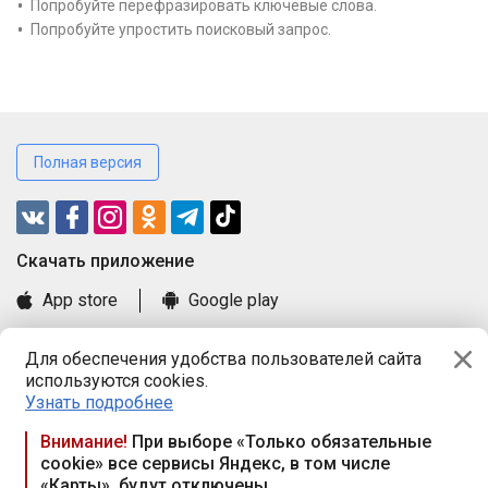
Попробуйте перефразировать ключевые слова.
Попробуйте упростить поисковый запрос.
Полная версия
Cкачать приложение
App store
Google play
Часто задаваемые вопросы
Для обеспечения удобства пользователей сайта
Книга замечаний и предложений
используются cookies.
Правила и документы
Узнать подробнее
Praca.by © 2000—2026, ООО «ПРАЦА БАЙ»
Внимание!
При выборе «Только обязательные
cookie» все сервисы Яндекс, в том числе
Республика Беларусь, 220114, г. Минск, пр-т Независимости
«Карты», будут отключены
117а, пом. № 9.