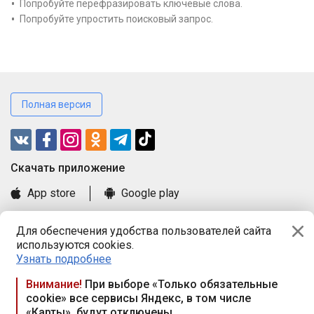
Попробуйте перефразировать ключевые слова.
Попробуйте упростить поисковый запрос.
Полная версия
Cкачать приложение
App store
Google play
Часто задаваемые вопросы
Для обеспечения удобства пользователей сайта
Книга замечаний и предложений
используются cookies.
Правила и документы
Узнать подробнее
Praca.by © 2000—2026, ООО «ПРАЦА БАЙ»
Внимание!
При выборе «Только обязательные
cookie» все сервисы Яндекс, в том числе
Республика Беларусь, 220114, г. Минск, пр-т Независимости
«Карты», будут отключены
117а, пом. № 9.