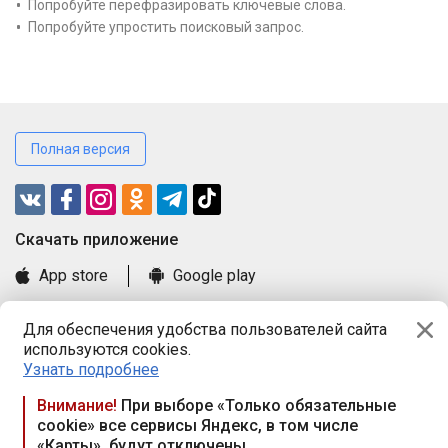
Попробуйте перефразировать ключевые слова.
Попробуйте упростить поисковый запрос.
Полная версия
Cкачать приложение
App store
Google play
Часто задаваемые вопросы
Для обеспечения удобства пользователей сайта
Книга замечаний и предложений
используются cookies.
Правила и документы
Узнать подробнее
Praca.by © 2000—2026, ООО «ПРАЦА БАЙ»
Внимание!
При выборе «Только обязательные
cookie» все сервисы Яндекс, в том числе
Республика Беларусь, 220114, г. Минск, пр-т Независимости
«Карты», будут отключены
117а, пом. № 9.