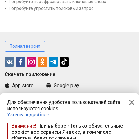
Попробуйте перефразировать ключевые слова.
Попробуйте упростить поисковый запрос.
Полная версия
Cкачать приложение
App store
Google play
Часто задаваемые вопросы
Для обеспечения удобства пользователей сайта
Книга замечаний и предложений
используются cookies.
Правила и документы
Узнать подробнее
Praca.by © 2000—2026, ООО «ПРАЦА БАЙ»
Внимание!
При выборе «Только обязательные
cookie» все сервисы Яндекс, в том числе
Республика Беларусь, 220114, г. Минск, пр-т Независимости
«Карты», будут отключены
117а, пом. № 9.