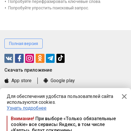
Попробуйте перефразировать ключевые слова.
Попробуйте упростить поисковый запрос.
Полная версия
Cкачать приложение
App store
Google play
Часто задаваемые вопросы
Для обеспечения удобства пользователей сайта
Книга замечаний и предложений
используются cookies.
Правила и документы
Узнать подробнее
Praca.by © 2000—2026, ООО «ПРАЦА БАЙ»
Внимание!
При выборе «Только обязательные
cookie» все сервисы Яндекс, в том числе
Республика Беларусь, 220114, г. Минск, пр-т Независимости
«Карты», будут отключены
117а, пом. № 9.