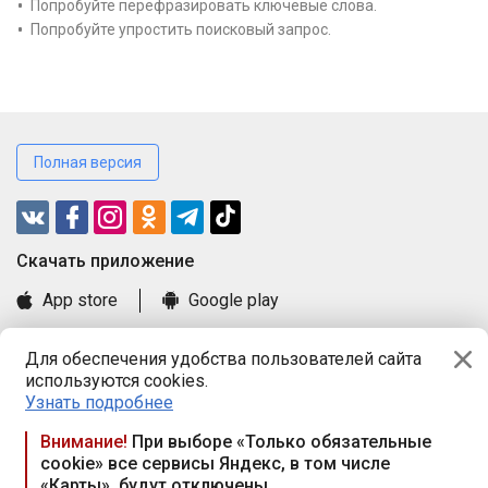
Попробуйте перефразировать ключевые слова.
Попробуйте упростить поисковый запрос.
Полная версия
Cкачать приложение
App store
Google play
Часто задаваемые вопросы
Для обеспечения удобства пользователей сайта
Книга замечаний и предложений
используются cookies.
Правила и документы
Узнать подробнее
Praca.by © 2000—2026, ООО «ПРАЦА БАЙ»
Внимание!
При выборе «Только обязательные
cookie» все сервисы Яндекс, в том числе
Республика Беларусь, 220114, г. Минск, пр-т Независимости
«Карты», будут отключены
117а, пом. № 9.