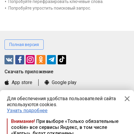
Попробуйте перефразировать ключевые слова.
Попробуйте упростить поисковый запрос.
Полная версия
Cкачать приложение
App store
Google play
Часто задаваемые вопросы
Для обеспечения удобства пользователей сайта
Книга замечаний и предложений
используются cookies.
Правила и документы
Узнать подробнее
Praca.by © 2000—2026, ООО «ПРАЦА БАЙ»
Внимание!
При выборе «Только обязательные
cookie» все сервисы Яндекс, в том числе
Республика Беларусь, 220114, г. Минск, пр-т Независимости
«Карты», будут отключены
117а, пом. № 9.