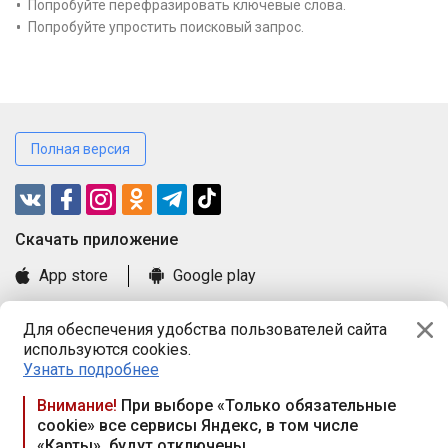
Попробуйте перефразировать ключевые слова.
Попробуйте упростить поисковый запрос.
Полная версия
Cкачать приложение
App store
Google play
Часто задаваемые вопросы
Для обеспечения удобства пользователей сайта
Книга замечаний и предложений
используются cookies.
Правила и документы
Узнать подробнее
Praca.by © 2000—2026, ООО «ПРАЦА БАЙ»
Внимание!
При выборе «Только обязательные
cookie» все сервисы Яндекс, в том числе
Республика Беларусь, 220114, г. Минск, пр-т Независимости
«Карты», будут отключены
117а, пом. № 9.