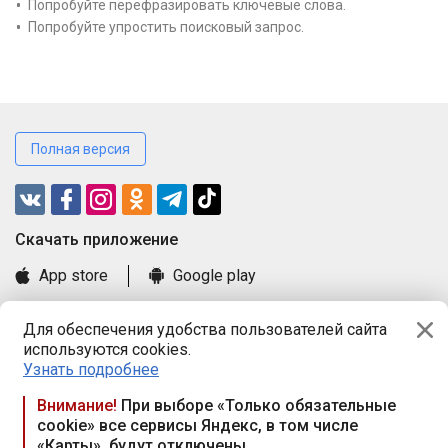
Попробуйте перефразировать ключевые слова.
Попробуйте упростить поисковый запрос.
Полная версия
Cкачать приложение
App store
Google play
Часто задаваемые вопросы
Для обеспечения удобства пользователей сайта
Книга замечаний и предложений
используются cookies.
Правила и документы
Узнать подробнее
Praca.by © 2000—2026, ООО «ПРАЦА БАЙ»
Внимание!
При выборе «Только обязательные
cookie» все сервисы Яндекс, в том числе
Республика Беларусь, 220114, г. Минск, пр-т Независимости
«Карты», будут отключены
117а, пом. № 9.