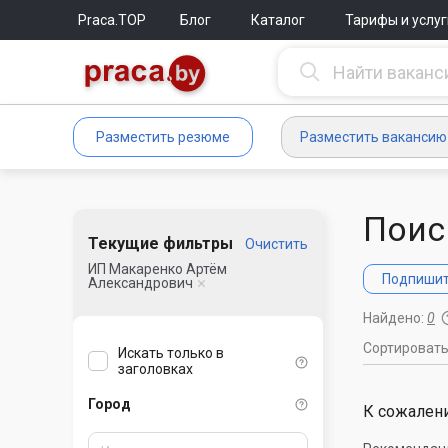
Praca.TOP
Блог
Каталог
Тарифы и услуг
Разместить резюме
Разместить вакансию
Поис
Текущие фильтры
Очистить
ИП Макаренко Артём
Подпишите
Александрович
Найдено:
0
Сортироват
Искать только в
заголовках
Город
К сожалени