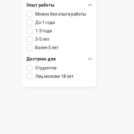
Опыт работы
Раков
Шклов
Можно без опыта работы
Ратомка
До 1 года
Самохваловичи
1-3 года
Сеница
3-5 лет
Слуцк
Более 5 лет
Смиловичи
Смолевичи
Доступно для
Солигорск
Студентов
Старые Дороги
Лиц моложе 18 лет
Столбцы
Тарасово
Узда
Фаниполь
Червень
Щомыслица