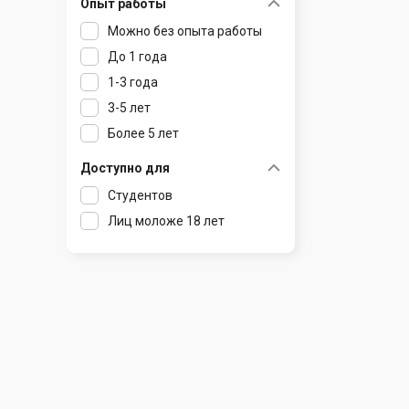
Опыт работы
Раков
Шклов
Можно без опыта работы
Ратомка
До 1 года
Самохваловичи
1-3 года
Сеница
3-5 лет
Слуцк
Более 5 лет
Смиловичи
Смолевичи
Доступно для
Солигорск
Студентов
Старые Дороги
Лиц моложе 18 лет
Столбцы
Тарасово
Узда
Фаниполь
Червень
Щомыслица