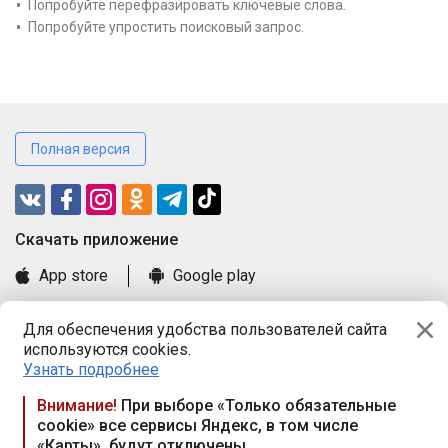
Попробуйте перефразировать ключевые слова.
Попробуйте упростить поисковый запрос.
Полная версия
Cкачать приложение
App store
Google play
Часто задаваемые вопросы
Для обеспечения удобства пользователей сайта
Книга замечаний и предложений
используются cookies.
Правила и документы
Узнать подробнее
Praca.by © 2000—2026, ООО «ПРАЦА БАЙ»
Внимание!
При выборе «Только обязательные
cookie» все сервисы Яндекс, в том числе
Республика Беларусь, 220114, г. Минск, пр-т Независимости
«Карты», будут отключены
117а, пом. № 9.