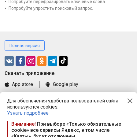
Попробуйте перефразировать ключевые слова.
Попробуйте упростить поисковый запрос.
Полная версия
Cкачать приложение
App store
Google play
Часто задаваемые вопросы
Для обеспечения удобства пользователей сайта
Книга замечаний и предложений
используются cookies.
Правила и документы
Узнать подробнее
Praca.by © 2000—2026, ООО «ПРАЦА БАЙ»
Внимание!
При выборе «Только обязательные
cookie» все сервисы Яндекс, в том числе
Республика Беларусь, 220114, г. Минск, пр-т Независимости
«Карты», будут отключены
117а, пом. № 9.