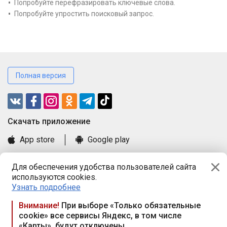
Попробуйте перефразировать ключевые слова.
Попробуйте упростить поисковый запрос.
Полная версия
Cкачать приложение
App store
Google play
Часто задаваемые вопросы
Для обеспечения удобства пользователей сайта
Книга замечаний и предложений
используются cookies.
Правила и документы
Узнать подробнее
Praca.by © 2000—2026, ООО «ПРАЦА БАЙ»
Внимание!
При выборе «Только обязательные
cookie» все сервисы Яндекс, в том числе
Республика Беларусь, 220114, г. Минск, пр-т Независимости
«Карты», будут отключены
117а, пом. № 9.