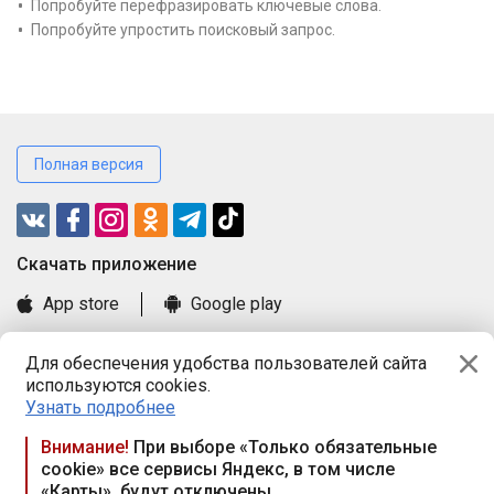
Попробуйте перефразировать ключевые слова.
Попробуйте упростить поисковый запрос.
Полная версия
Cкачать приложение
App store
Google play
Часто задаваемые вопросы
Для обеспечения удобства пользователей сайта
Книга замечаний и предложений
используются cookies.
Правила и документы
Узнать подробнее
Praca.by © 2000—2026, ООО «ПРАЦА БАЙ»
Внимание!
При выборе «Только обязательные
cookie» все сервисы Яндекс, в том числе
Республика Беларусь, 220114, г. Минск, пр-т Независимости
«Карты», будут отключены
117а, пом. № 9.