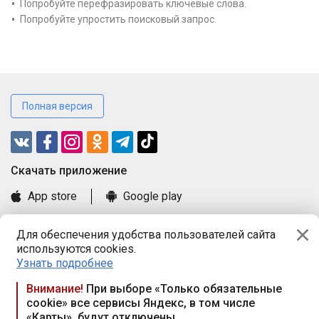
Попробуйте перефразировать ключевые слова.
Попробуйте упростить поисковый запрос.
Полная версия
Cкачать приложение
App store
Google play
Часто задаваемые вопросы
Для обеспечения удобства пользователей сайта
Книга замечаний и предложений
используются cookies.
Правила и документы
Узнать подробнее
Praca.by © 2000—2026, ООО «ПРАЦА БАЙ»
Внимание!
При выборе «Только обязательные
cookie» все сервисы Яндекс, в том числе
Республика Беларусь, 220114, г. Минск, пр-т Независимости
«Карты», будут отключены
117а, пом. № 9.