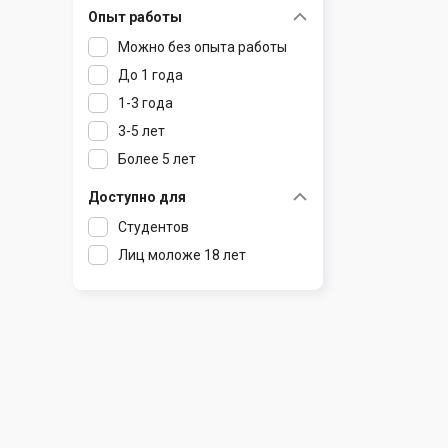
Опыт работы
Раков
Шклов
Можно без опыта работы
Ратомка
До 1 года
Самохваловичи
1-3 года
Сеница
3-5 лет
Слуцк
Более 5 лет
Смиловичи
Смолевичи
Доступно для
Солигорск
Студентов
Старые Дороги
Лиц моложе 18 лет
Столбцы
Тарасово
Узда
Фаниполь
Червень
Щомыслица