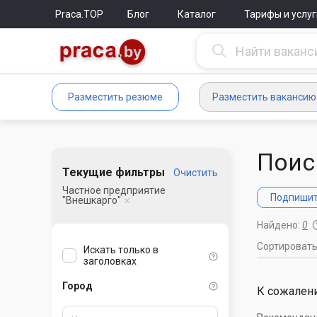
Praca.TOP
Блог
Каталог
Тарифы и услуг
Разместить резюме
Разместить вакансию
Поис
Текущие фильтры
Очистить
Частное предприятие
Подпишите
"Внешкарго"
Найдено:
0
Сортироват
Искать только в
заголовках
Город
К сожалени