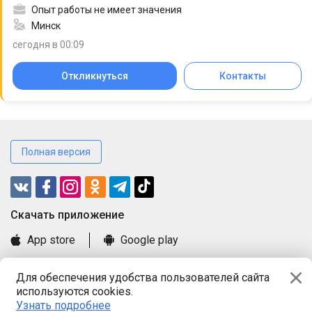
Опыт работы не имеет значения
Минск
сегодня в 00:09
Откликнуться
Контакты
Полная версия
Cкачать приложение
App store
Google play
Часто задаваемые вопросы
Для обеспечения удобства пользователей сайта
Книга замечаний и предложений
используются cookies.
Правила и документы
Узнать подробнее