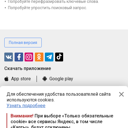
Попробуйте перефразировать ключевые слова.
Попробуйте упростить поисковый запрос.
Полная версия
Cкачать приложение
App store
Google play
Часто задаваемые вопросы
Для обеспечения удобства пользователей сайта
Книга замечаний и предложений
используются cookies.
Правила и документы
Узнать подробнее
Praca.by © 2000—2026, ООО «ПРАЦА БАЙ»
Внимание!
При выборе «Только обязательные
cookie» все сервисы Яндекс, в том числе
Республика Беларусь, 220114, г. Минск, пр-т Независимости
«Карты», будут отключены
117а, пом. № 9.