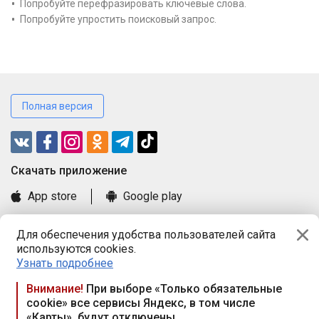
Попробуйте перефразировать ключевые слова.
Попробуйте упростить поисковый запрос.
Полная версия
Cкачать приложение
App store
Google play
Часто задаваемые вопросы
Для обеспечения удобства пользователей сайта
Книга замечаний и предложений
используются cookies.
Правила и документы
Узнать подробнее
Praca.by © 2000—2026, ООО «ПРАЦА БАЙ»
Внимание!
При выборе «Только обязательные
cookie» все сервисы Яндекс, в том числе
Республика Беларусь, 220114, г. Минск, пр-т Независимости
«Карты», будут отключены
117а, пом. № 9.