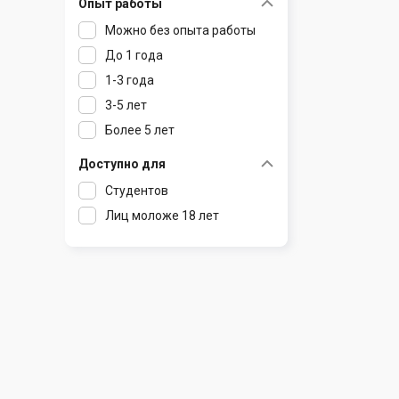
Опыт работы
Раков
Шклов
Можно без опыта работы
Ратомка
До 1 года
Самохваловичи
1-3 года
Сеница
3-5 лет
Слуцк
Более 5 лет
Смиловичи
Смолевичи
Доступно для
Солигорск
Студентов
Старые Дороги
Лиц моложе 18 лет
Столбцы
Тарасово
Узда
Фаниполь
Червень
Щомыслица