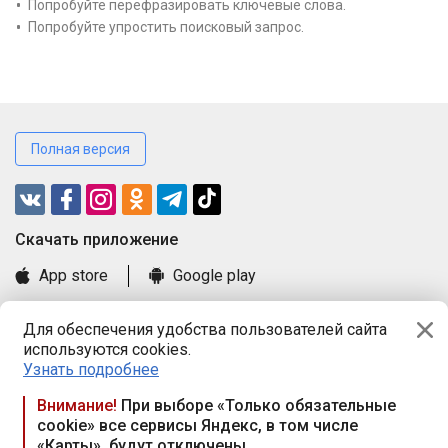
Попробуйте перефразировать ключевые слова.
Попробуйте упростить поисковый запрос.
Полная версия
Cкачать приложение
App store
Google play
Часто задаваемые вопросы
Для обеспечения удобства пользователей сайта
Книга замечаний и предложений
используются cookies.
Правила и документы
Узнать подробнее
Praca.by © 2000—2026, ООО «ПРАЦА БАЙ»
Внимание!
При выборе «Только обязательные
cookie» все сервисы Яндекс, в том числе
Республика Беларусь, 220114, г. Минск, пр-т Независимости
«Карты», будут отключены
117а, пом. № 9.