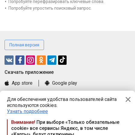
Попробуйте перефразировать ключевые слова.
Попробуйте упростить поисковый запрос.
Полная версия
Cкачать приложение
App store
Google play
Часто задаваемые вопросы
Для обеспечения удобства пользователей сайта
Книга замечаний и предложений
используются cookies.
Правила и документы
Узнать подробнее
Praca.by © 2000—2026, ООО «ПРАЦА БАЙ»
Внимание!
При выборе «Только обязательные
cookie» все сервисы Яндекс, в том числе
Республика Беларусь, 220114, г. Минск, пр-т Независимости
«Карты», будут отключены
117а, пом. № 9.