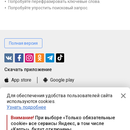
Попробуйте перефразировать ключевые слова.
Попробуйте упростить поисковый запрос.
Полная версия
Cкачать приложение
App store
Google play
Часто задаваемые вопросы
Для обеспечения удобства пользователей сайта
Книга замечаний и предложений
используются cookies.
Правила и документы
Узнать подробнее
Praca.by © 2000—2026, ООО «ПРАЦА БАЙ»
Внимание!
При выборе «Только обязательные
cookie» все сервисы Яндекс, в том числе
Республика Беларусь, 220114, г. Минск, пр-т Независимости
«Карты», будут отключены
117а, пом. № 9.