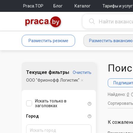
Praca.TOP
Блог
Каталог
Тарифы и услуг
Разместить резюме
Разместить вакансию
Поис
Текущие фильтры
Очистить
ООО "Фрионофф Логистик"
Подпишите
Найдено:
0
Искать только в
Сортироват
заголовках
Город
К сожалени