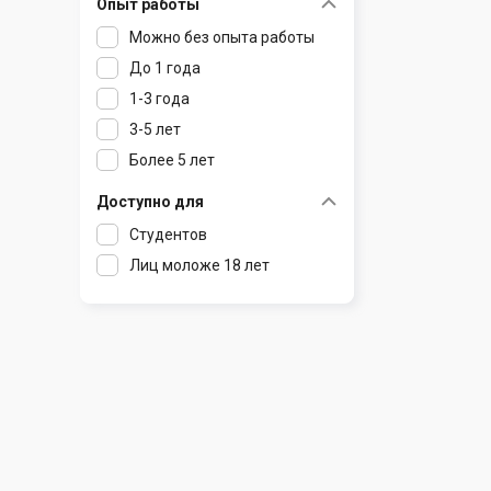
Опыт работы
Раков
Шклов
Можно без опыта работы
Ратомка
До 1 года
Самохваловичи
1-3 года
Сеница
3-5 лет
Слуцк
Более 5 лет
Смиловичи
Смолевичи
Доступно для
Солигорск
Студентов
Старые Дороги
Лиц моложе 18 лет
Столбцы
Тарасово
Узда
Фаниполь
Червень
Щомыслица