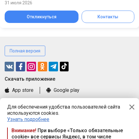
31 июля 2026
Откликнуться
Контакты
Полная версия
Cкачать приложение
App store
Google play
Часто задаваемые вопросы
Для обеспечения удобства пользователей сайта
Книга замечаний и предложений
используются cookies.
Правила и документы
Узнать подробнее
Praca.by © 2000—2026, ООО «ПРАЦА БАЙ»
Внимание!
При выборе «Только обязательные
cookie» все сервисы Яндекс, в том числе
Республика Беларусь, 220114, г. Минск, пр-т Независимости