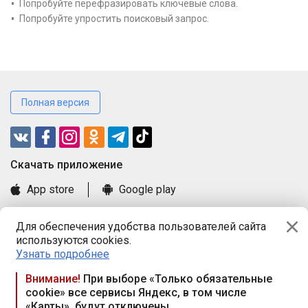
Попробуйте перефразировать ключевые слова.
Попробуйте упростить поисковый запрос.
Полная версия
Cкачать приложение
App store
Google play
Часто задаваемые вопросы
Для обеспечения удобства пользователей сайта
Книга замечаний и предложений
используются cookies.
Правила и документы
Узнать подробнее
Praca.by © 2000—2026, ООО «ПРАЦА БАЙ»
Внимание!
При выборе «Только обязательные
cookie» все сервисы Яндекс, в том числе
Республика Беларусь, 220114, г. Минск, пр-т Независимости
«Карты», будут отключены
117а, пом. № 9.