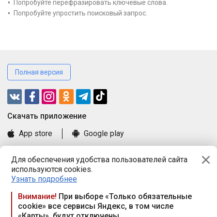
Попробуйте перефразировать ключевые слова.
Попробуйте упростить поисковый запрос.
Полная версия
Cкачать приложение
App store
Google play
Часто задаваемые вопросы
Для обеспечения удобства пользователей сайта
Книга замечаний и предложений
используются cookies.
Правила и документы
Узнать подробнее
Praca.by © 2000—2026, ООО «ПРАЦА БАЙ»
Внимание!
При выборе «Только обязательные
cookie» все сервисы Яндекс, в том числе
Республика Беларусь, 220114, г. Минск, пр-т Независимости
«Карты», будут отключены
117а, пом. № 9.