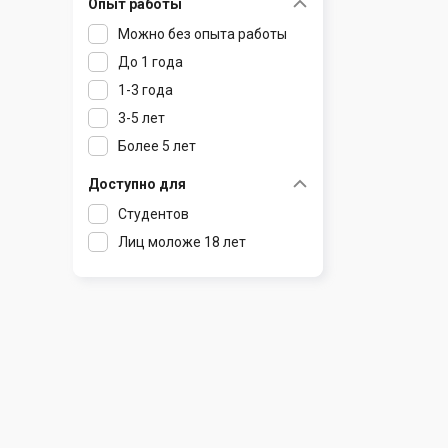
Опыт работы
Раков
Шклов
Можно без опыта работы
Ратомка
До 1 года
Самохваловичи
1-3 года
Сеница
3-5 лет
Слуцк
Более 5 лет
Смиловичи
Смолевичи
Доступно для
Солигорск
Студентов
Старые Дороги
Лиц моложе 18 лет
Столбцы
Тарасово
Узда
Фаниполь
Червень
Щомыслица