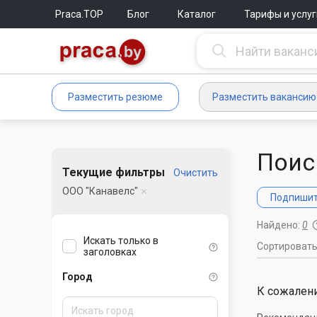
Praca.TOP
Блог
Каталог
Тарифы и услуг
Разместить резюме
Разместить вакансию
Поис
Текущие фильтры
Очистить
ООО "Канавелс"
Подпишите
Найдено:
0
Искать только в
Сортироват
заголовках
Город
К сожалени