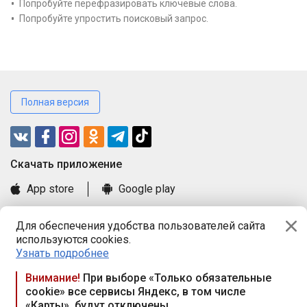
Попробуйте перефразировать ключевые слова.
Попробуйте упростить поисковый запрос.
Полная версия
Cкачать приложение
App store
Google play
Часто задаваемые вопросы
Для обеспечения удобства пользователей сайта
Книга замечаний и предложений
используются cookies.
Правила и документы
Узнать подробнее
Praca.by © 2000—2026, ООО «ПРАЦА БАЙ»
Внимание!
При выборе «Только обязательные
cookie» все сервисы Яндекс, в том числе
Республика Беларусь, 220114, г. Минск, пр-т Независимости
«Карты», будут отключены
117а, пом. № 9.