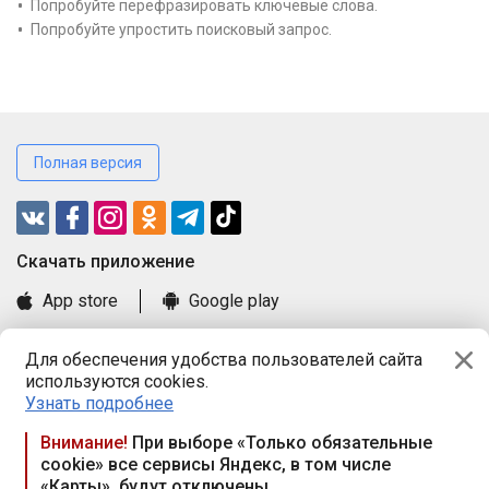
Попробуйте перефразировать ключевые слова.
Попробуйте упростить поисковый запрос.
Полная версия
Cкачать приложение
App store
Google play
Часто задаваемые вопросы
Для обеспечения удобства пользователей сайта
Книга замечаний и предложений
используются cookies.
Правила и документы
Узнать подробнее
Praca.by © 2000—2026, ООО «ПРАЦА БАЙ»
Внимание!
При выборе «Только обязательные
cookie» все сервисы Яндекс, в том числе
Республика Беларусь, 220114, г. Минск, пр-т Независимости
«Карты», будут отключены
117а, пом. № 9.