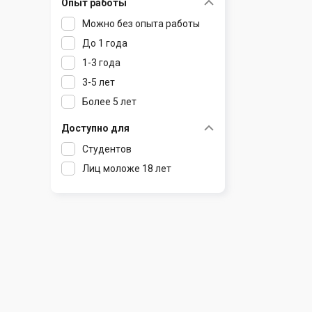
Опыт работы
Раков
Шклов
Можно без опыта работы
Ратомка
До 1 года
Самохваловичи
1-3 года
Сеница
3-5 лет
Слуцк
Более 5 лет
Смиловичи
Смолевичи
Доступно для
Солигорск
Студентов
Старые Дороги
Лиц моложе 18 лет
Столбцы
Тарасово
Узда
Фаниполь
Червень
Щомыслица