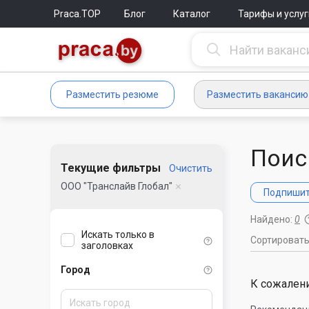
Praca.TOP
Блог
Каталог
Тарифы и услуг
Разместить резюме
Разместить вакансию
Поис
Текущие фильтры
Очистить
ООО "Транслайв Глобал"
Подпишите
Найдено:
0
Искать только в
Сортироват
заголовках
Город
К сожалени