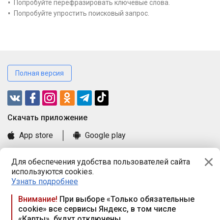
Попробуйте перефразировать ключевые слова.
Попробуйте упростить поисковый запрос.
Полная версия
Cкачать приложение
App store
Google play
Часто задаваемые вопросы
Для обеспечения удобства пользователей сайта
Книга замечаний и предложений
используются cookies.
Правила и документы
Узнать подробнее
Praca.by © 2000—2026, ООО «ПРАЦА БАЙ»
Внимание!
При выборе «Только обязательные
cookie» все сервисы Яндекс, в том числе
Республика Беларусь, 220114, г. Минск, пр-т Независимости
«Карты», будут отключены
117а, пом. № 9.