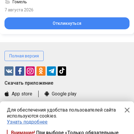
Гомель
7 августа 2026
Откликнуться
Полная версия
Cкачать приложение
App store
Google play
Часто задаваемые вопросы
Для обеспечения удобства пользователей сайта
Книга замечаний и предложений
используются cookies.
Правила и документы
Узнать подробнее
Praca.by © 2000—2026, ООО «ПРАЦА БАЙ»
Внимание!
При выборе «Только обязательные