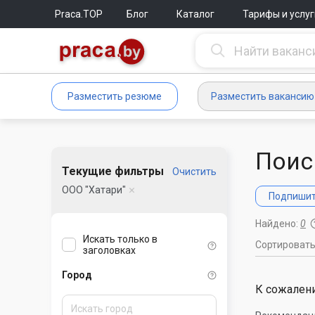
Praca.TOP
Блог
Каталог
Тарифы и услуг
Разместить резюме
Разместить вакансию
Поис
Текущие фильтры
Очистить
ООО "Хатари"
Подпишите
Найдено:
0
Искать только в
Сортироват
заголовках
Город
К сожалени