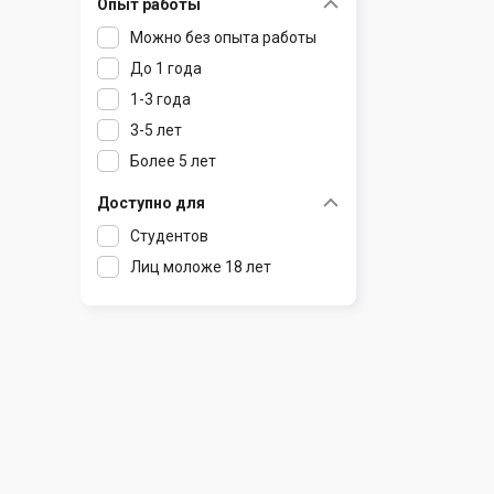
Опыт работы
Раков
Шклов
Можно без опыта работы
Ратомка
До 1 года
Самохваловичи
1-3 года
Сеница
3-5 лет
Слуцк
Более 5 лет
Смиловичи
Смолевичи
Доступно для
Солигорск
Студентов
Старые Дороги
Лиц моложе 18 лет
Столбцы
Тарасово
Узда
Фаниполь
Червень
Щомыслица