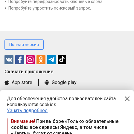
Попробуйте перефразировать ключевые слова.
Попробуйте упростить поисковый запрос.
Полная версия
Cкачать приложение
App store
Google play
Часто задаваемые вопросы
Для обеспечения удобства пользователей сайта
Книга замечаний и предложений
используются cookies.
Правила и документы
Узнать подробнее
Praca.by © 2000—2026, ООО «ПРАЦА БАЙ»
Внимание!
При выборе «Только обязательные
cookie» все сервисы Яндекс, в том числе
Республика Беларусь, 220114, г. Минск, пр-т Независимости
«Карты», будут отключены
117а, пом. № 9.