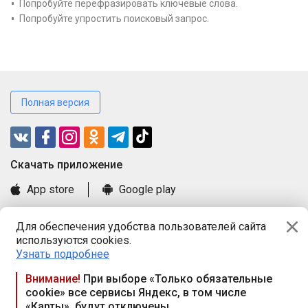
Попробуйте перефразировать ключевые слова.
Попробуйте упростить поисковый запрос.
Полная версия
Cкачать приложение
App store
Google play
Часто задаваемые вопросы
Для обеспечения удобства пользователей сайта
Книга замечаний и предложений
используются cookies.
Правила и документы
Узнать подробнее
Praca.by © 2000—2026, ООО «ПРАЦА БАЙ»
Внимание!
При выборе «Только обязательные
cookie» все сервисы Яндекс, в том числе
Республика Беларусь, 220114, г. Минск, пр-т Независимости
«Карты», будут отключены
117а, пом. № 9.