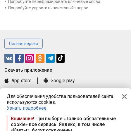
Попробуйте перефразировать ключевые слова.
Попробуйте упростить поисковый запрос.
Полная версия
Cкачать приложение
App store
Google play
Часто задаваемые вопросы
Для обеспечения удобства пользователей сайта
Книга замечаний и предложений
используются cookies.
Правила и документы
Узнать подробнее
Praca.by © 2000—2026, ООО «ПРАЦА БАЙ»
Внимание!
При выборе «Только обязательные
cookie» все сервисы Яндекс, в том числе
Республика Беларусь, 220114, г. Минск, пр-т Независимости
«Карты», будут отключены
117а, пом. № 9.