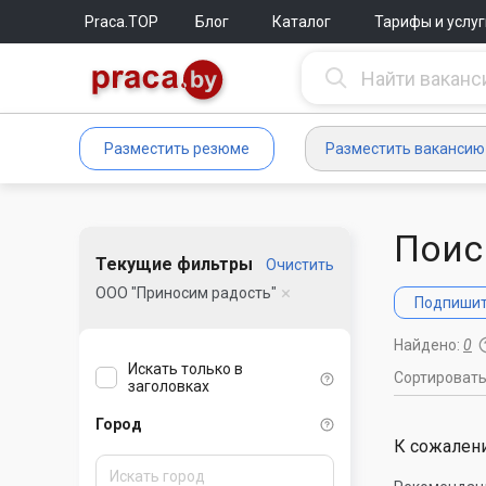
Praca.TOP
Блог
Каталог
Тарифы и услуг
Разместить резюме
Разместить вакансию
Поис
Текущие фильтры
Очистить
ООО "Приносим радость"
Подпишите
Найдено:
0
Искать только в
Сортироват
заголовках
Город
К сожалени