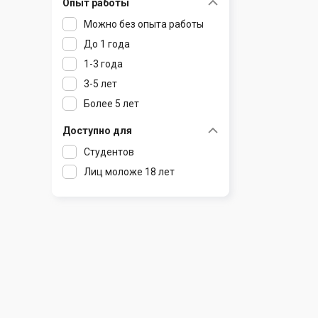
Опыт работы
Раков
Шклов
Можно без опыта работы
Ратомка
До 1 года
Самохваловичи
1-3 года
Сеница
3-5 лет
Слуцк
Более 5 лет
Смиловичи
Смолевичи
Доступно для
Солигорск
Студентов
Старые Дороги
Лиц моложе 18 лет
Столбцы
Тарасово
Узда
Фаниполь
Червень
Щомыслица