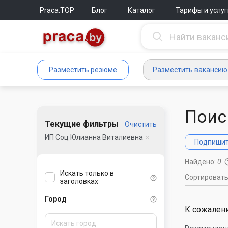
Praca.TOP
Блог
Каталог
Тарифы и услуг
Разместить резюме
Разместить вакансию
Поис
Текущие фильтры
Очистить
ИП Соц Юлианна Виталиевна
Подпишите
Найдено:
0
Искать только в
Сортироват
заголовках
Город
К сожалени