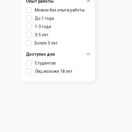
Опыт работы
Раков
Шклов
Можно без опыта работы
Ратомка
До 1 года
Самохваловичи
1-3 года
Сеница
3-5 лет
Слуцк
Более 5 лет
Смиловичи
Смолевичи
Доступно для
Солигорск
Студентов
Старые Дороги
Лиц моложе 18 лет
Столбцы
Тарасово
Узда
Фаниполь
Червень
Щомыслица