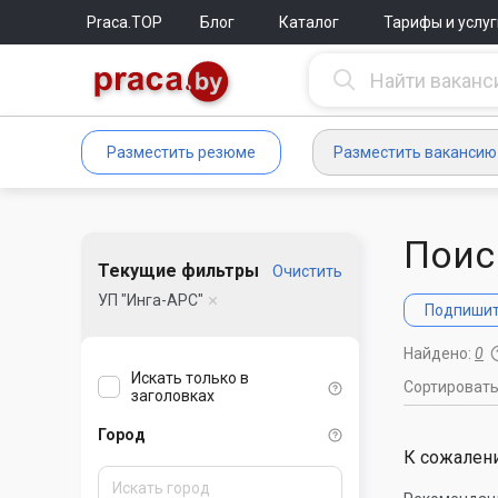
Praca.TOP
Блог
Каталог
Тарифы и услуг
Разместить резюме
Разместить вакансию
Поис
Текущие фильтры
Очистить
УП "Инга-АРС"
Подпишите
Найдено:
0
Искать только в
Сортироват
заголовках
Город
К сожалени