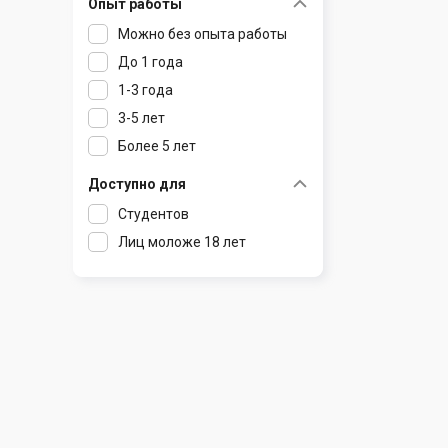
Опыт работы
Раков
Шклов
Можно без опыта работы
Ратомка
До 1 года
Самохваловичи
1-3 года
Сеница
3-5 лет
Слуцк
Более 5 лет
Смиловичи
Смолевичи
Доступно для
Солигорск
Студентов
Старые Дороги
Лиц моложе 18 лет
Столбцы
Тарасово
Узда
Фаниполь
Червень
Щомыслица