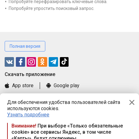
Попробуйте перефразировать ключевые слова.
Попробуйте упростить поисковый запрос.
Полная версия
Cкачать приложение
App store
Google play
Часто задаваемые вопросы
Для обеспечения удобства пользователей сайта
Книга замечаний и предложений
используются cookies.
Правила и документы
Узнать подробнее
Praca.by © 2000—2026, ООО «ПРАЦА БАЙ»
Внимание!
При выборе «Только обязательные
cookie» все сервисы Яндекс, в том числе
Республика Беларусь, 220114, г. Минск, пр-т Независимости
«Карты», будут отключены
117а, пом. № 9.