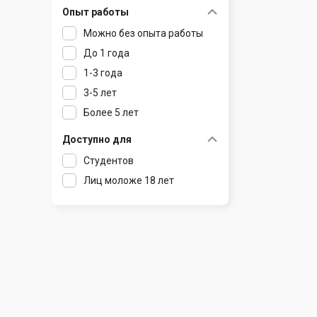
Опыт работы
Раков
Шклов
Можно без опыта работы
Ратомка
До 1 года
Самохваловичи
1-3 года
Сеница
3-5 лет
Слуцк
Более 5 лет
Смиловичи
Смолевичи
Доступно для
Солигорск
Студентов
Старые Дороги
Лиц моложе 18 лет
Столбцы
Тарасово
Узда
Фаниполь
Червень
Щомыслица