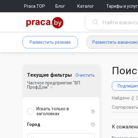
Praca.TOP
Блог
Каталог
Тарифы и услуг
Разместить резюме
Разместить вакансию
Поис
Текущие фильтры
Очистить
Частное предприятие "ВП
Подпишите
ПрофДом"
Найдено:
0
Сортироват
Искать только в
заголовках
Город
К сожалени