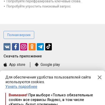
Попробуйте перефразировать ключевые слова.
Попробуйте упростить поисковый запрос.
Полная версия
Cкачать приложение
App store
Google play
Часто задаваемые вопросы
Для обеспечения удобства пользователей сайта
Книга замечаний и предложений
используются cookies.
Правила и документы
Узнать подробнее
Praca.by © 2000—2026, ООО «ПРАЦА БАЙ»
Внимание!
При выборе «Только обязательные
cookie» все сервисы Яндекс, в том числе
Республика Беларусь, 220114, г. Минск, пр-т Независимости
«Карты», будут отключены
117а, пом. № 9.