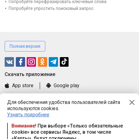
Попробуйте перефразировать ключевые слова.
Попробуйте упростить поисковый запрос.
Полная версия
Cкачать приложение
App store
Google play
Часто задаваемые вопросы
Для обеспечения удобства пользователей сайта
Книга замечаний и предложений
используются cookies.
Правила и документы
Узнать подробнее
Praca.by © 2000—2026, ООО «ПРАЦА БАЙ»
Внимание!
При выборе «Только обязательные
cookie» все сервисы Яндекс, в том числе
Республика Беларусь, 220114, г. Минск, пр-т Независимости
«Карты», будут отключены
117а, пом. № 9.